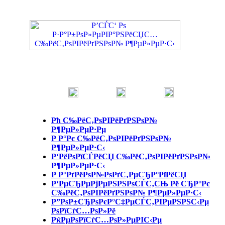
Рћ С‰РёС‚РѕРІРёРґРЅРѕР№
Р¶РµР»РµР·Рµ
Р Р°Рє С‰РёС‚РѕРІРёРґРЅРѕР№
Р¶РµР»РµР·С‹
Р‘РёРѕРїСЃРёСЏ С‰РёС‚РѕРІРёРґРЅРѕР№
Р¶РµР»РµР·С‹
Р Р°РґРёРѕР№РѕРґС‚РµСЂР°РїРёСЏ
Р‘РµСЂРµРјРµРЅРЅРѕСЃС‚СЊ Рё СЂР°Рє
С‰РёС‚РѕРІРёРґРЅРѕР№ Р¶РµР»РµР·С‹
Р”РѕР±СЂРѕРєР°С‡РµСЃС‚РІРµРЅРЅС‹Рµ
РѕРїСѓС…РѕР»Рё
РќРµРѕРїСѓС…РѕР»РµРІС‹Рµ