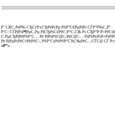
Р’ СЌС‚РѕР№ СЂСѓР±СЂРёРєРµ РЅР°С€РµРіРѕ СЃР°Р№С‚Р°
Р’С‹ СЃРјРѕР¶РµС‚Рµ РїСЂРѕС‡РёС‚Р°С‚СЊ Рѕ СЂР°Р·Р»РёС
С‚РµСЂРјРёРЅР°С… Рё РїРѕРЅСЏС‚РёСЏС… РѕРЅРєРѕР»РѕРіР
Рё РјРµРґРёС†РёРЅС‹, РЅР°С‡РёРЅР°СЋС‰РёС…СЃСЏ СЃ Р±
«Р”»