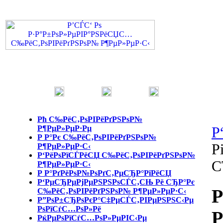
Рћ С‰РёС‚РѕРІРёРґРЅРѕР№
Р¶РµР»РµР·Рµ
Р
Р Р°Рє С‰РёС‚РѕРІРёРґРЅРѕР№
Р
Р¶РµР»РµР·С‹
Р‘РёРѕРїСЃРёСЏ С‰РёС‚РѕРІРёРґРЅРѕР№
С
Р¶РµР»РµР·С‹
Р Р°РґРёРѕР№РѕРґС‚РµСЂР°РїРёСЏ
Р‘РµСЂРµРјРµРЅРЅРѕСЃС‚СЊ Рё СЂР°Рє
Р
С‰РёС‚РѕРІРёРґРЅРѕР№ Р¶РµР»РµР·С‹
Р”РѕР±СЂРѕРєР°С‡РµСЃС‚РІРµРЅРЅС‹Рµ
РѕРїСѓС…РѕР»Рё
Р
РќРµРѕРїСѓС…РѕР»РµРІС‹Рµ